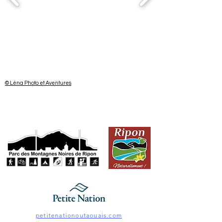
© Léna Photo et Aventures
petitenationoutaouais.com