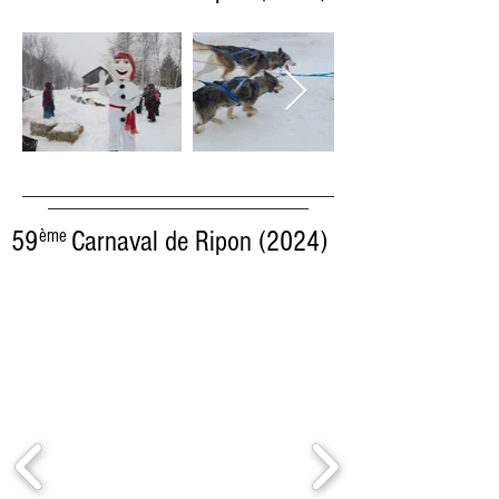
59 Carnaval de Ripon (2024)
ème